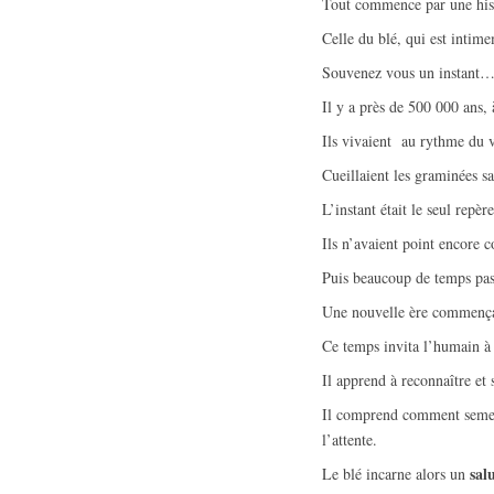
Tout commence par une hist
Celle du blé, qui est intime
Souvenez vous un instant…
Il y a près de 500 000 ans,
Ils vivaient au rythme du v
Cueillaient les graminées sa
L’instant était le seul repère
Ils n’avaient point encore c
Puis b
eaucoup de temps pas
Une nouvelle ère commença. 
Ce temps invita l’humain à f
Il apprend à reconnaître et 
Il comprend comment semer,
l’attente.
sal
Le blé incarne alors un