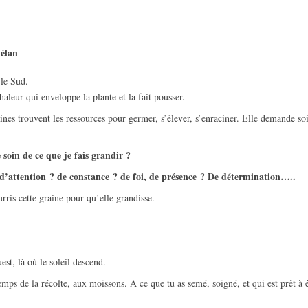
 élan
 le Sud.
chaleur qui enveloppe la plante et la fait pousser.
aines trouvent les ressources pour germer, s’élever, s’enraciner. Elle demande soi
oin de ce que je fais grandir ?
 d’
attention ?
de c
onstance ?
de foi, de présence ? De détermination…..
ris cette graine pour qu’elle grandisse.
st, là où le soleil descend.
emps de la récolte, aux moissons. A ce que tu as semé, soigné, et qui est prêt à ê