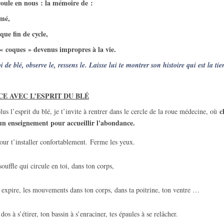
coule en nous : la mémoire de :
emé,
que fin de cycle,
s « coques » devenus impropres à la vie.
de blé, observe le, ressens le. Laisse lui te montrer son histoire qui est la ti
E AVEC L’ESPRIT DU BLÉ
c
us l’esprit du blé, je t’invite à rentrer dans le cercle de la roue médecine, où
un enseignement pour accueillir l'abondance.
ur t’installer confortablement. Ferme les yeux.
ouffle qui circule en toi, dans ton corps,
 expire, les mouvements dans ton corps, dans ta poitrine, ton ventre …
os à s’étirer, ton bassin à s’enraciner, tes épaules à se relâcher.