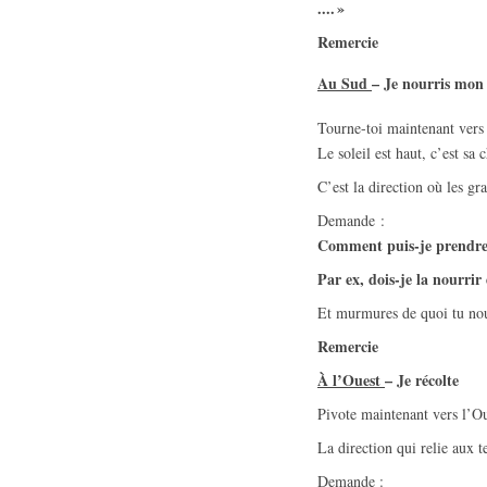
.... »
R
emercie
Au Sud
–
Je nourris mon
Tourne-toi maintenant vers
Le soleil est haut, c’est sa 
C’est la direction où les gr
Demande :
Comment puis-je prendre s
Par ex, dois-je la nourrir
Et murmures de quoi tu nour
R
emercie
À l’Ouest
–
Je récolte
Pivote maintenant vers l’Oue
La direction qui relie aux t
Demande :