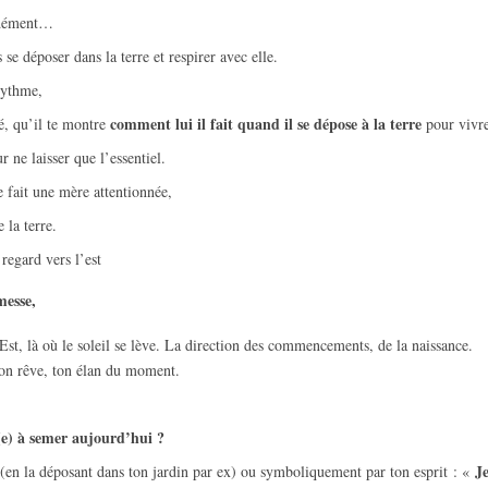
ndément…
 se déposer dans la terre et respirer avec elle.
rythme,
comment lui il fait quand il se dépose à la terre
é, qu’il te montre
pour vivre
 ne laisser que l’essentiel.
 fait une mère attentionnée,
 la terre.
regard vers l’est
esse,
Est, là où le soleil se lève. La direction des commencements, de la naissance.
 ton rêve, ton élan du moment.
t(e) à semer aujourd’hui ?
Je
re (en la déposant dans ton jardin par ex) ou symboliquement par ton esprit : «