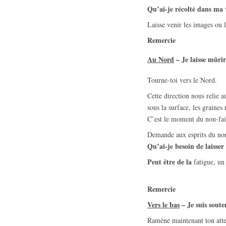
Qu’ai-je récolté dans ma 
Laisse venir les images ou 
R
emercie
Au Nord
–
Je laisse mûrir
Tourne-toi vers le Nord.
Cette direction nous relie au
sous la surface, les graines 
C’est le moment du non-fair
Demande aux esprits du nor
Qu’ai-je besoin de laisser
Peut être de la
fatigue, un
R
emercie
Vers le bas
–
Je suis sout
Ramène maintenant ton attent