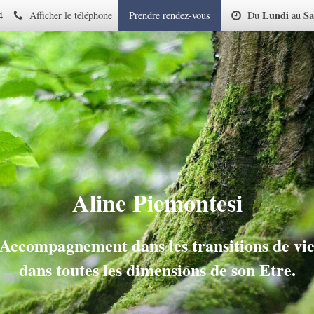
Lundi
Sa
4
Afficher le téléphone
Prendre rendez-vous
Du
au
Aline Piemontesi
Accompagnement dans les transitions de vi
dans toutes les dimensions de son Etre.