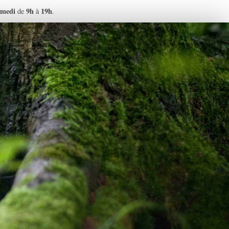
medi
9h
19h
de
à
.
e