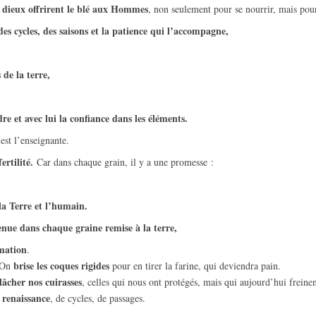
s dieux offrirent le blé aux
H
ommes
, non seulement pour se nourrir, mais pou
 des cycles, des saisons et la patience qui l’accompagne,
 de la terre,
dre et avec lui la confiance dans les éléments.
 est l’enseignante.
ertilité.
Car dans chaque grain, il y a une promesse :
la Terre et l’humain.
enue
dans chaque graine remise à la terre,
rmation
.
brise les coques rigides
. On
pour en tirer la farine, qui deviendra pain.
 lâcher nos cuirasses
, celles qui nous ont protégés, mais qui aujourd’hui freinen
 renaissance
, de cycles, de passages.