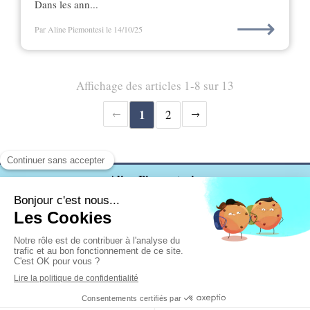
Dans les ann...
⟶
Par Aline Piemontesi
le 14/10/25
Affichage des articles 1-8 sur 13
1
2
Aline Piemontesi
Séance à distance ou près d'Oraison à Puimichel (04)
Contact : 06 23 81 39 42
PRENDRE RENDEZ VOUS
Lundi
Samedi
9h
19h
Du
au
de
à