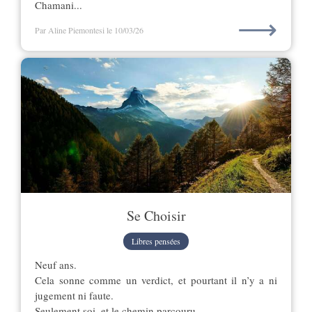
Chamani...
⟶
Par Aline Piemontesi
le 10/03/26
Se Choisir
Libres pensées
Neuf ans.
Cela sonne comme un verdict, et pourtant il n’y a ni
jugement ni faute.
Seulement soi, et le chemin parcouru.