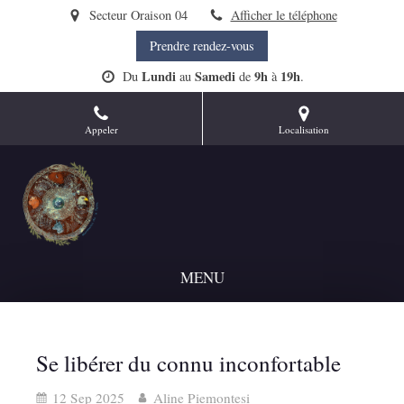
Secteur Oraison 04
Afficher le téléphone
Prendre rendez-vous
Lundi
Samedi
9h
19h
Du
au
de
à
.
Appeler
Localisation
MENU
Se libérer du connu inconfortable
12 Sep 2025
Aline Piemontesi