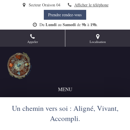
Secteur Oraison 04
Afficher le téléphone
Prendre rendez-vous
Lundi
Samedi
9h
19h
Du
au
de
à
.
Appeler
Localisation
MENU
Un chemin vers soi : Aligné, Vivant,
Accompli.